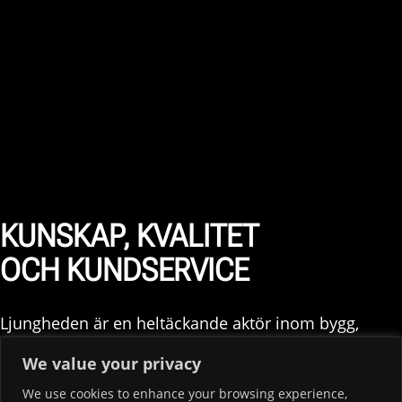
KUNSKAP, KVALITET
OCH KUNDSERVICE
Ljungheden är en heltäckande aktör inom bygg,
byggservice och markanläggning. Vi utför allt från
We value your privacy
stora totalentrprenader till rena byggserviceuppdrag.
We use cookies to enhance your browsing experience,
Du som kund kan förlita dig på vår erfarenhet och